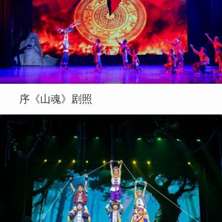
序《山魂》剧照