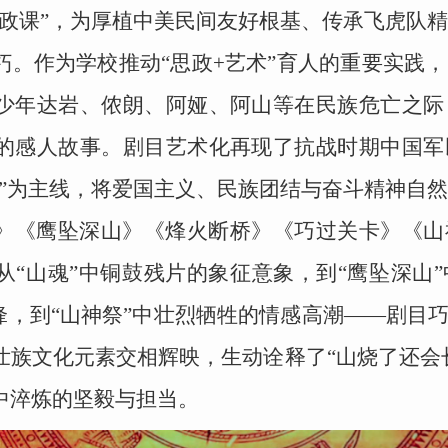
思政课”，为厚植中美民间友好根基、传承飞虎队
。作为学校推动“思政+艺术”育人的重要实践，
少年达岩、侬朗、阿娅、阿山等在民族危亡之际
的感人故事。剧目艺术化再现了抗战时期中国军
河”为主线，将爱国主义、民族团结与奋斗精神自
》《鹰坠深山》《烽火断桥》《巧过关卡》《山
从“山魂”中铜鼓残片的象征意象，到“鹰坠深山
交锋，到“山神祭”中壮烈牺牲的情感高潮——剧目
壮族文化元素交相辉映，生动诠释了“山烧了还会
中淬炼的坚毅与担当。