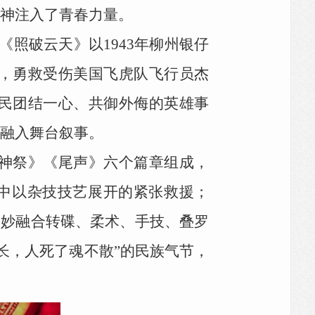
精神注入了青春力量。
《照破云天》以1943年柳州银仔
，勇救受伤美国飞虎队飞行员杰
民团结一心、共御外侮的英雄事
然融入舞台叙事。
神祭》《尾声》六个篇章组成，
”中以杂技技艺展开的紧张救援；
巧妙融合转碟、柔术、手技、叠罗
长，人死了魂不散”的民族气节，