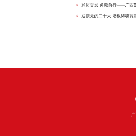
踔厉奋发 勇毅前行——广西
迎接党的二十大 培根铸魂育
广